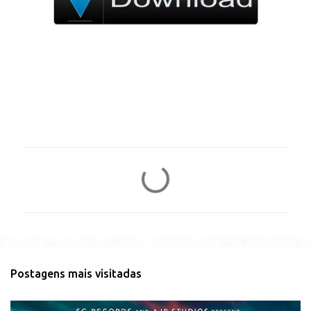
C
o
m
e
n
t
Postagens mais visitadas
á
r