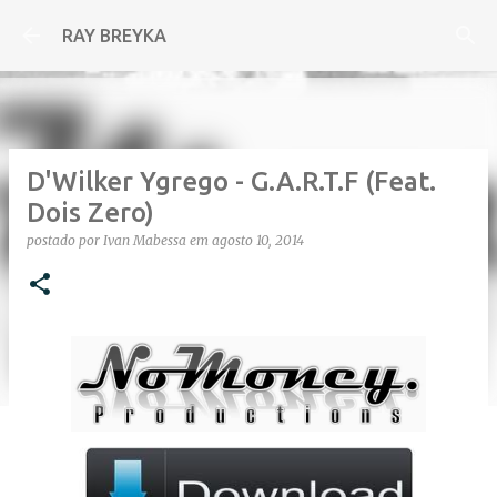
Pular para o conteúdo principal
RAY BREYKA
D'Wilker Ygrego - G.A.R.T.F (Feat.
Dois Zero)
postado por
Ivan Mabessa
em
agosto 10, 2014