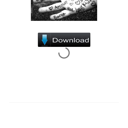
C
o
m