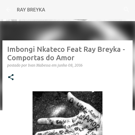
Pular para o conteúdo principal
RAY BREYKA
Imbongi Nkateco Feat Ray Breyka -
Comportas do Amor
postado por
Ivan Mabessa
em
junho 08, 2016