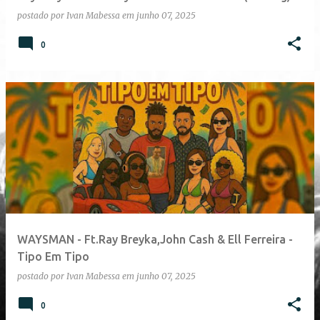
n
postado por
Ivan Mabessa
em
junho 07, 2025
s
0
WAYSMAN - Ft.Ray Breyka,John Cash & Ell Ferreira -
Tipo Em Tipo
postado por
Ivan Mabessa
em
junho 07, 2025
0