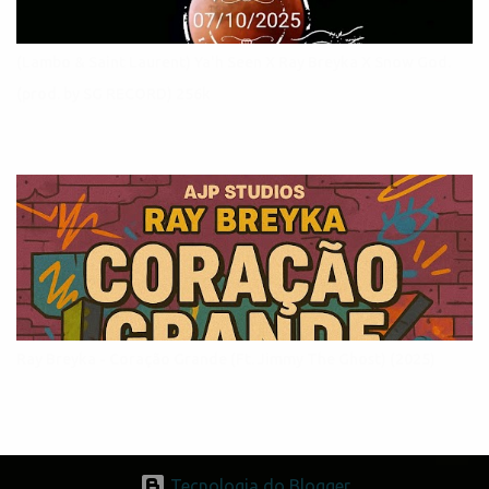
(Lambo & Saint Laurent) Ya'h Seen X Ray Breyka X Snow God.
(prod. by SG RECORD) 256k
Ray Breyka - Coração Grande (Ft. Jimmy The Ghost) (2025)
Tecnologia do Blogger