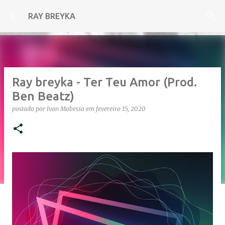
Pular para o conteúdo principal
RAY BREYKA
Ray breyka - Ter Teu Amor (Prod.
Ben Beatz)
postado por
Ivan Mabessa
em
fevereiro 15, 2020