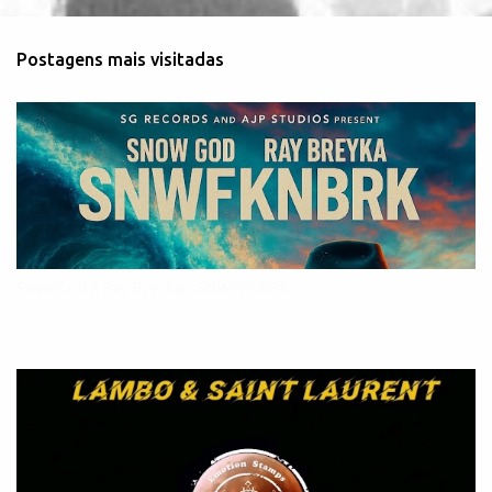
n
t
Postagens mais visitadas
á
r
i
o
s
SnowGod X Ray Breyka - SNWFKNBRK