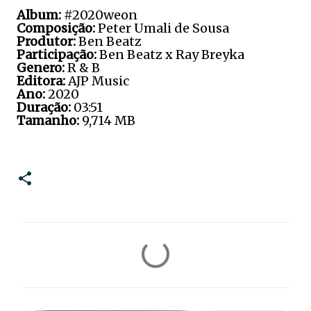
Album:
#2020weon
Composição:
Peter Umali de Sousa
Produtor:
Ben Beatz
Participação:
Ben Beatz x Ray Breyka
Genero:
R & B
Editora:
AJP Music
Ano:
2020
Duração:
03:51
Tamanho:
9,714 MB
C
o
m
e