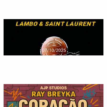
SnowGod X Ray Breyka - SNWFKNBRK
(Lambo & Saint Laurent) Ya'h Seen X Ray Breyka X Snow God.
(prod. by SG RECORD) 256k