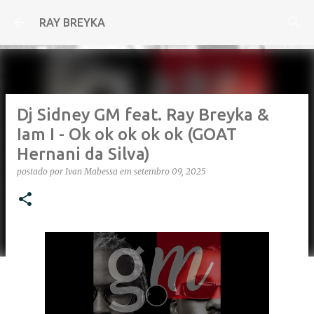
Pular para o conteúdo principal
RAY BREYKA
Dj Sidney GM feat. Ray Breyka &
Iam I - Ok ok ok ok ok (GOAT
Hernani da Silva)
postado por
Ivan Mabessa
em
setembro 09, 2025