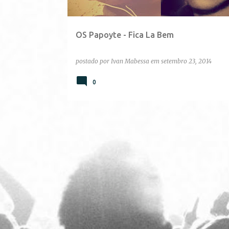
g
e
OS Papoyte - Fica La Bem
n
s
postado por
Ivan Mabessa
em
setembro 23, 2014
0