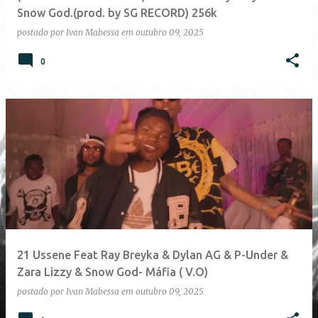
n
Snow God.(prod. by SG RECORD) 256k
s
postado por
Ivan Mabessa
em
outubro 09, 2025
0
21 Ussene Feat Ray Breyka & Dylan AG & P-Under &
Zara Lizzy & Snow God- Máfia ( V.O)
postado por
Ivan Mabessa
em
outubro 09, 2025