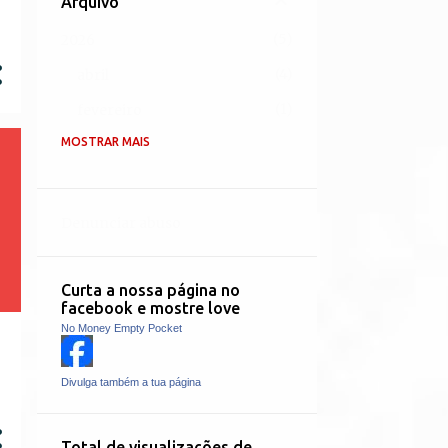
Arquivo
5
2026
4
abril
1
fevereiro
MOSTRAR MAIS
18
2025
2
outubro
4
setembro
Denunciar abuso
3
julho
2
junho
Curta a nossa página no
facebook e mostre love
1
maio
No Money Empty Pocket
6
abril
Divulga também a tua página
19
2024
1
dezembro
Total de visualizações de