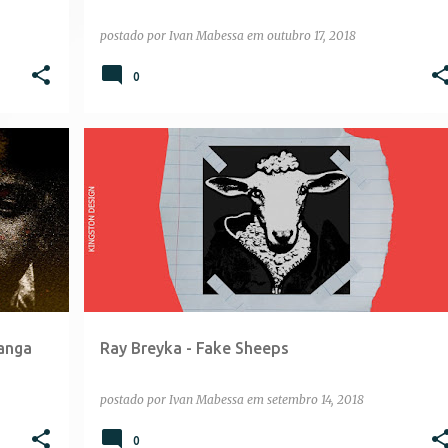
postado por
Ivan Mabessa
em
outubro 17, 2018
0
anga
Ray Breyka - Fake Sheeps
postado por
Ivan Mabessa
em
setembro 14, 2018
0