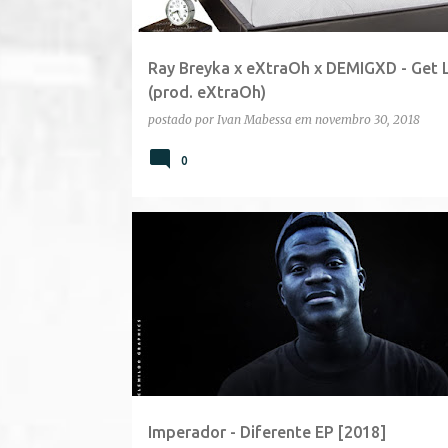
g
e
Ray Breyka x eXtraOh x DEMIGXD - Get 
n
(prod. eXtraOh)
s
postado por
Ivan Mabessa
em
novembro 30, 2018
0
Imperador - Diferente EP [2018]