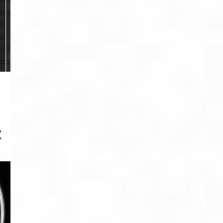
1
dezembro
2
outubro
4
setembro
2
julho
5
junho
5
2021
1
dezembro
1
outubro
1
abril
1
março
1
fevereiro
16
2020
6
dezembro