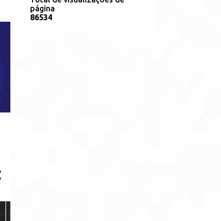
3
novembro
página
8
6
5
3
4
4
setembro
1
junho
1
maio
2
abril
4
março
3
fevereiro
15
2023
4
novembro
3
outubro
7
março
1
janeiro
14
2022