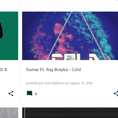
✘D &
Kumar Ft. Ray Breyka - Cold
postado por
Ivan Mabessa
em
agosto 15, 2018
0