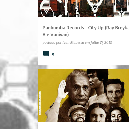
Panhumba Records - City Up (Ray Breyka
B e Vanivan)
postado por
Ivan Mabessa
em
julho 17, 2018
0