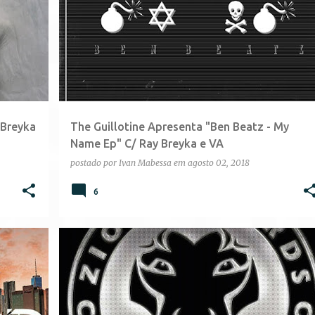
 Breyka
The Guillotine Apresenta "Ben Beatz - My
Name Ep" C/ Ray Breyka e VA
postado por
Ivan Mabessa
em
agosto 02, 2018
6