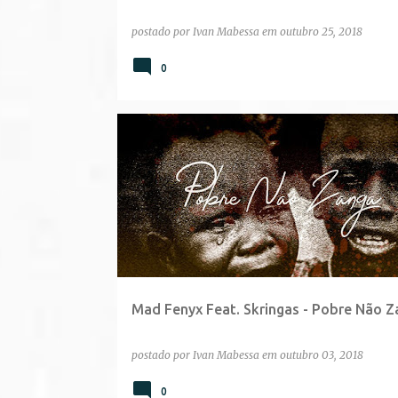
postado por
Ivan Mabessa
em
outubro 25, 2018
0
Mad Fenyx Feat. Skringas - Pobre Não Z
postado por
Ivan Mabessa
em
outubro 03, 2018
0