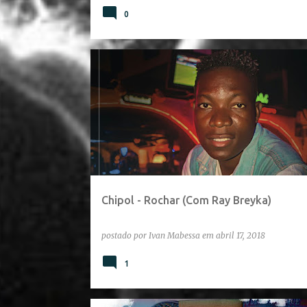
0
Chipol - Rochar (Com Ray Breyka)
postado por
Ivan Mabessa
em
abril 17, 2018
1