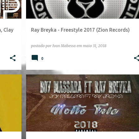
, Clay
Ray Breyka - Freestyle 2017 (Zion Records)
postado por
Ivan Mabessa
em
maio 31, 2018
0