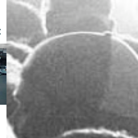
23
2018
2
novembro
Ray Breyka x eXtraOh x
DEMIGXD - Get Laid (prod.
e...
Boy Massara - Chuvas de
Pedras EP [2018]
3
outubro
Imperador - Diferente EP
[2018]
Ray Breyka - Tudo Que Sei
Fazer (10 Anos)
Mad Fenyx Feat. Skringas -
Pobre Não Zanga
1
setembro