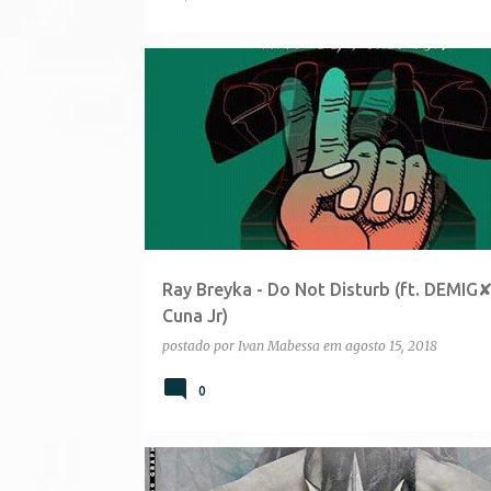
Ray Breyka - Do Not Disturb (ft. DEMIG
Cuna Jr)
postado por
Ivan Mabessa
em
agosto 15, 2018
0