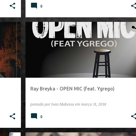
0
Ray Breyka - OPEN MIC (feat. Ygrego)
postado por
Ivan Mabessa
em
março 31, 2018
0