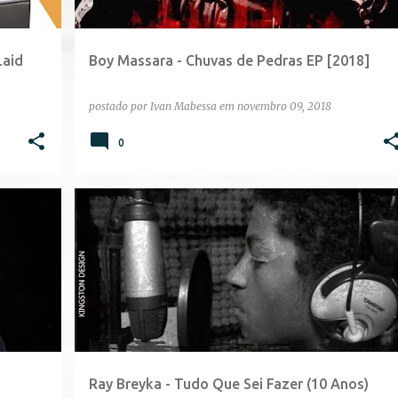
Laid
Boy Massara - Chuvas de Pedras EP [2018]
postado por
Ivan Mabessa
em
novembro 09, 2018
0
Ray Breyka - Tudo Que Sei Fazer (10 Anos)