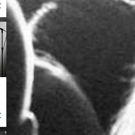
Ray Breyka - Fake Sheeps
4
agosto
Ray Breyka - Do Not Disturb
(ft. DEMIG✘D & Cuna Jr)
Kumar Ft. Ray Breyka - Cold
Boy Grama ft. Ygrego x
Imperador x Ray Breyka -
On...
The Guillotine Apresenta
"Ben Beatz - My Name Ep" ...
1
julho
Panhumba Records - City
Up (Ray Breyka, Clay B e V...
4
maio
Ray Breyka - Freestyle 2017
(Zion Records)