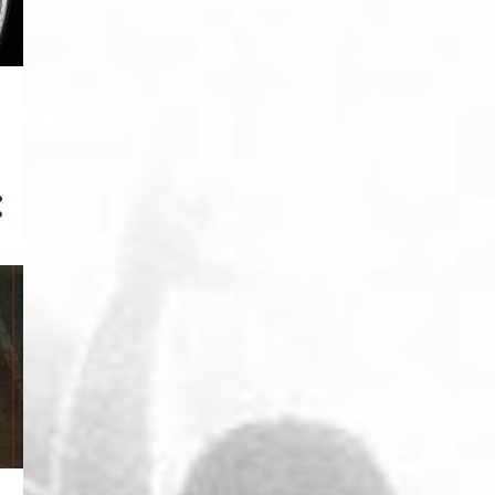
1
agosto
3
julho
1
abril
3
fevereiro
2
janeiro
14
2019
2
novembro
1
agosto
4
julho
1
maio
1
abril
2
março
3
fevereiro