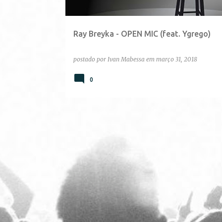
g
e
Ray Breyka - OPEN MIC (feat. Ygrego)
n
s
postado por
Ivan Mabessa
em
março 31, 2018
0