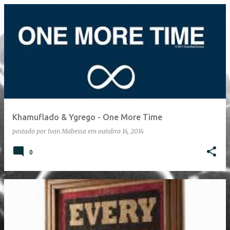
Khamuflado & Ygrego - One More Time
postado por
Ivan Mabessa
em
outubro 14, 2014
0