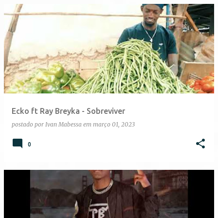
Ecko ft Ray Breyka - Sobreviver
postado por
Ivan Mabessa
em
março 01, 2023
0