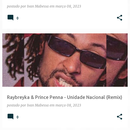
n
postado por
Ivan Mabessa
em
março 08, 2023
s
0
Raybreyka & Prince Penna - Unidade Nacional (Remix)
postado por
Ivan Mabessa
em
março 08, 2023
0