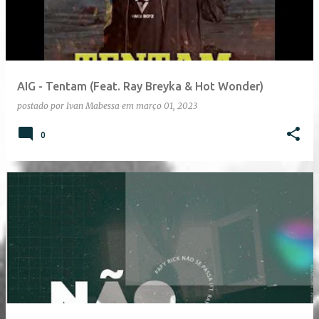
AIG - Tentam (Feat. Ray Breyka & Hot Wonder)
postado por
Ivan Mabessa
em
março 01, 2023
0