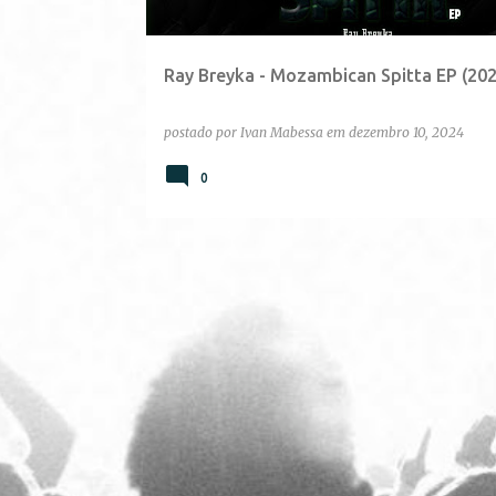
g
e
Ray Breyka - Mozambican Spitta EP (202
n
s
postado por
Ivan Mabessa
em
dezembro 10, 2024
0