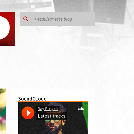
S
SoundCLoud